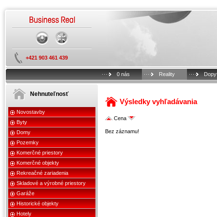
+421 903 461 439
0 nás
Reality
Dopy
Nehnuteľnosť
Výsledky vyhľadávania
Novostavby
Cena
Byty
Bez záznamu!
Domy
Pozemky
Komerčné priestory
Komerčné objekty
Rekreačné zariadenia
Skladové a výrobné priestory
Garáže
Historické objekty
Hotely