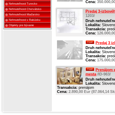
Cena:
350.000,00
Nehnuteľnosti Turecko
Nehnuteľnosti Chorvátsko
Predaj 3-izbovéh
Nehnuteľnosti Maďarsko
1203/
Nehnuteľnosti v Rakúsku
Druh nehnuteľno
Lokalita:
Slovensk
Objekty pre bývanie
Transakcia:
pred
Cena:
126.000,00
Predaj 3 iz
Druh nehnuteľno
Lokalita:
Slovensk
Transakcia:
pred
Cena:
175.000,00
Prenájom e
mesta
/ID-963/
Druh nehnuteľno
Lokalita:
Slovensk
Transakcia:
prenájom
Cena:
2.890,00 Eur (87.064,14 Sk