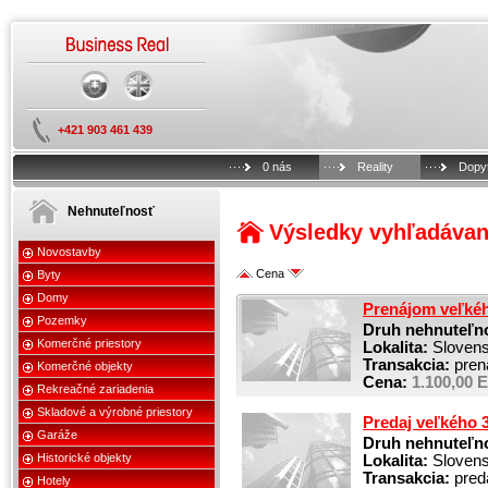
+421 903 461 439
0 nás
Reality
Dopy
Nehnuteľnosť
Výsledky vyhľadávan
Novostavby
Cena
Byty
Domy
Prenájom veľkého
Pozemky
Druh nehnuteľno
Komerčné priestory
Lokalita:
Slovensk
Transakcia:
pren
Komerčné objekty
Cena:
1.100,00 E
Rekreačné zariadenia
Skladové a výrobné priestory
Predaj veľkého 3
Garáže
Druh nehnuteľno
Historické objekty
Lokalita:
Slovensk
Transakcia:
pred
Hotely