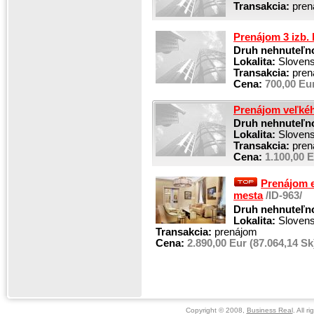
Transakcia:
pren
Prenájom 3 izb. 
Druh nehnuteľno
Lokalita:
Slovensk
Transakcia:
pren
Cena:
700,00 Eur
Prenájom veľkého
Druh nehnuteľno
Lokalita:
Slovensk
Transakcia:
pren
Cena:
1.100,00 E
Prenájom e
mesta
/ID-963/
Druh nehnuteľno
Lokalita:
Slovensk
Transakcia:
prenájom
Cena:
2.890,00 Eur (87.064,14 Sk
Copyright © 2008,
Business Real
. All r