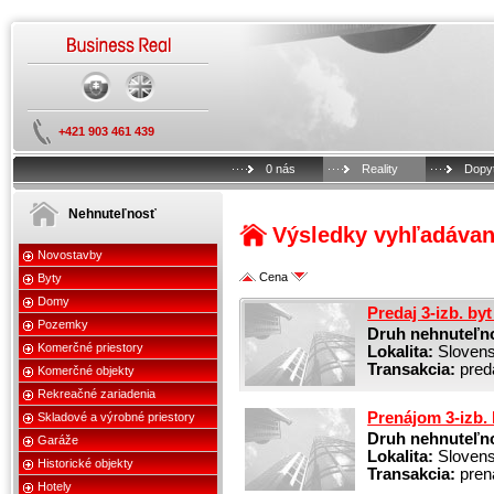
+421 903 461 439
0 nás
Reality
Dopy
Nehnuteľnosť
Výsledky vyhľadávan
Novostavby
Cena
Byty
Domy
Predaj 3-izb. by
Pozemky
Druh nehnuteľno
Komerčné priestory
Lokalita:
Slovensk
Transakcia:
pred
Komerčné objekty
Rekreačné zariadenia
Prenájom 3-izb. 
Skladové a výrobné priestory
Druh nehnuteľno
Garáže
Lokalita:
Slovensk
Historické objekty
Transakcia:
pren
Hotely