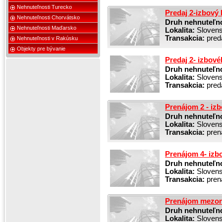
Nehnuteľnosti Turecko
Predaj 2-izbový
Nehnuteľnosti Chorvátsko
Druh nehnuteľno
Nehnuteľnosti Maďarsko
Lokalita:
Slovensk
Transakcia:
pred
Nehnuteľnosti v Rakúsku
Objekty pre bývanie
Predaj 2- izbové
Druh nehnuteľno
Lokalita:
Slovensk
Transakcia:
pred
Prenájom 2 - iz
Druh nehnuteľno
Lokalita:
Slovensk
Transakcia:
pren
Prenájom 4- izb
Druh nehnuteľno
Lokalita:
Slovensk
Transakcia:
pren
Prenájom mezone
Druh nehnuteľno
Lokalita:
Slovensk