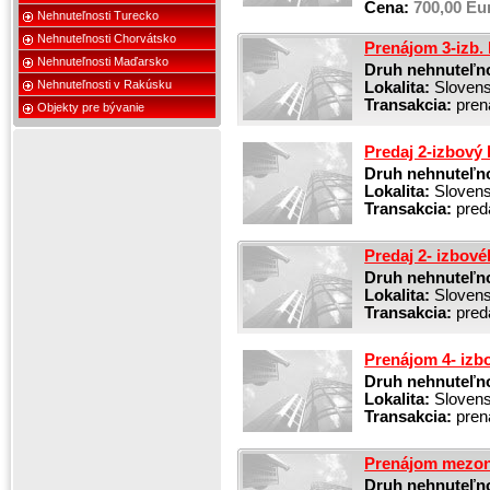
Cena:
700,00 Eur
Nehnuteľnosti Turecko
Nehnuteľnosti Chorvátsko
Prenájom 3-izb. 
Nehnuteľnosti Maďarsko
Druh nehnuteľno
Lokalita:
Slovensk
Nehnuteľnosti v Rakúsku
Transakcia:
pren
Objekty pre bývanie
Predaj 2-izbový
Druh nehnuteľno
Lokalita:
Slovensk
Transakcia:
pred
Predaj 2- izbové
Druh nehnuteľno
Lokalita:
Slovensk
Transakcia:
pred
Prenájom 4- izb
Druh nehnuteľno
Lokalita:
Slovensk
Transakcia:
pren
Prenájom mezone
Druh nehnuteľno