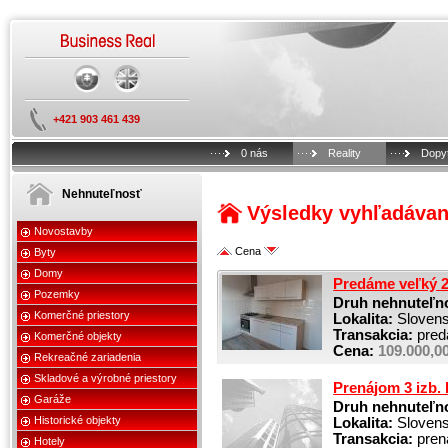
+421 903 461 439
0 nás
Reality
Dopy
Nehnuteľnosť
Výsledky vyhľadávan
Novostavby
Cena
Byty
Domy
Predáme veľký 2 
Pozemky
Druh nehnuteľno
Komerčné priestory
Lokalita:
Slovensk
Transakcia:
pred
Komerčné objekty
Cena:
109.000,0
Rekreačné zariadenia
Skladové a výrobné priestory
Prenájom 3 izb. 
Garáže
Druh nehnuteľno
Historické objekty
Lokalita:
Slovensk
Transakcia:
pren
Hotely