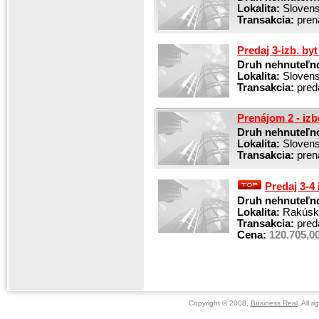
Lokalita:
Slovensk
Transakcia:
pren
Predaj 3-izb. by
Druh nehnuteľno
Lokalita:
Slovensk
Transakcia:
pred
Prenájom 2 - iz
Druh nehnuteľno
Lokalita:
Slovensk
Transakcia:
pren
Predaj 3-4
Druh nehnuteľno
Lokalita:
Rakúsko
Transakcia:
pred
Cena:
120.705,00
Copyright © 2008,
Business Real
. All r