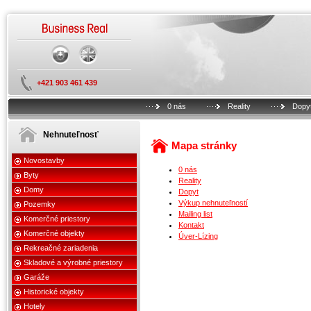
+421 903 461 439
0 nás
Reality
Dopy
Nehnuteľnosť
Mapa stránky
Novostavby
0 nás
Byty
Reality
Domy
Dopyt
Výkup nehnuteľností
Pozemky
Mailing list
Komerčné priestory
Kontakt
Komerčné objekty
Úver-Lízing
Rekreačné zariadenia
Skladové a výrobné priestory
Garáže
Historické objekty
Hotely