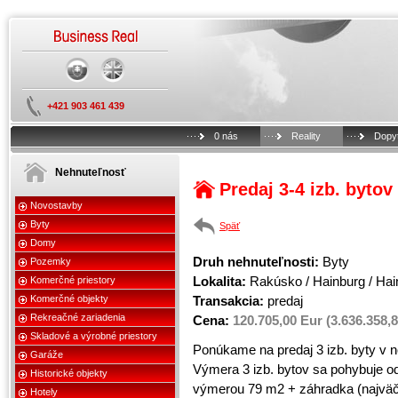
+421 903 461 439
0 nás
Reality
Dopy
Nehnuteľnosť
Predaj 3-4 izb. byto
Novostavby
Byty
Späť
Domy
Druh nehnuteľnosti:
Byty
Pozemky
Lokalita:
Rakúsko / Hainburg / Hai
Komerčné priestory
Transakcia:
predaj
Komerčné objekty
Rekreačné zariadenia
Cena:
120.705,00 Eur (3.636.358,
Skladové a výrobné priestory
Ponúkame na predaj 3 izb. byty v 
Garáže
Výmera 3 izb. bytov sa pohybuje o
Historické objekty
výmerou 79 m2 + záhradka (najväčš
Hotely