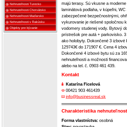
majú terasy. Sú vkusne a moderne n
Nehnuteľnosti Turecko
laminátová podlaha, v kúpeľni, WC 
Nehnuteľnosti Chorvátsko
zabezpečené bezpečnostnými, ohňo
Nehnuteľnosti Maďarsko
vykurovanie je riešené spoločnou 
Nehnuteľnosti v Rakúsku
vodomery studenej vody. Bytový d
Objekty pre bývanie
prístrešok pre autá + parkovisko. 
ako holobyty. Dokončené 3 izbové 
129743€ do 171907 €. Cena 4 izbov
Dokončené 4 izbové bytu sú za 1693
nehnuteľnosti a možnosti financov
alebo na tel. č. 0903 461 439.
Kontakt
Katarína Ficelová
00421 903 461439
info@businessreal.sk
Charakteristika nehnuteľnost
Forma vlastníctva:
osobná
Stav:
novostavba